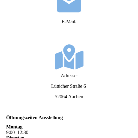
E-Mail:
info@markisen-aachen-kluettermann.de
Adresse:
Lütticher Straße 6
52064 Aachen
Öffnungszeiten Ausstellung
Montag
9
:
00
–
12
:
30
Dienstag